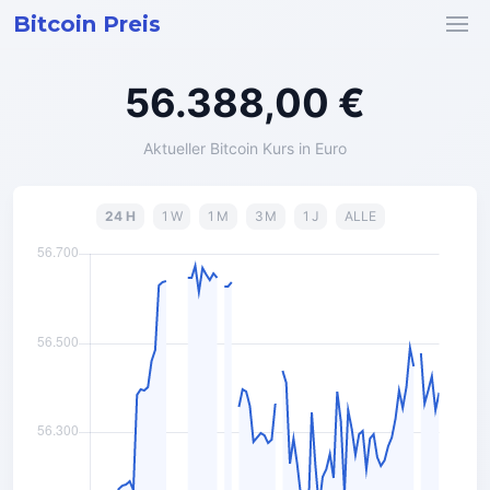
Bitcoin Preis
56.388,00 €
Aktueller Bitcoin Kurs in Euro
24 H
1 W
1 M
3 M
1 J
ALLE